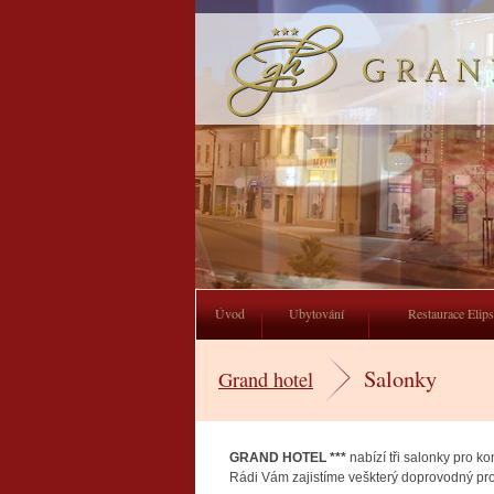
Grand Hotel
Úvod
Ubytování
Restaurace Elip
Salonky
Grand hotel
GRAND HOTEL ***
nabízí tři salonky pro k
Rádi Vám zajistíme veškterý doprovodný pro