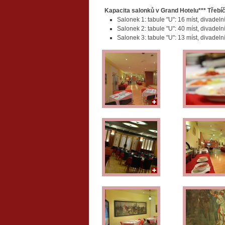
Kapacita salonků v Grand Hotelu*** Třebíč
Salonek 1: tabule "U": 16 míst, divadeln
Salonek 2: tabule "U": 40 míst, divadeln
Salonek 3: tabule "U": 13 míst, divadeln