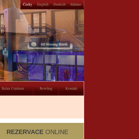
Česky
English
Deutsch
Italiano
Relax Centrum
Bowling
Kontakt
REZERVACE
ONLINE