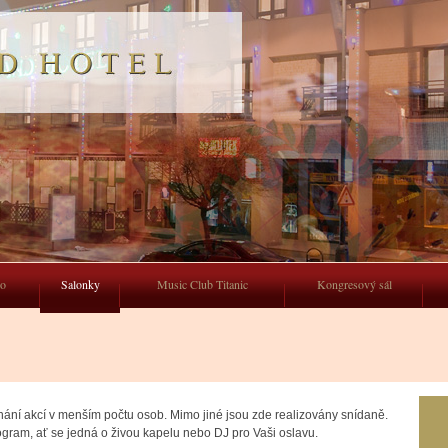
so
Salonky
Music Club Titanic
Kongresový sál
onání akcí v menším počtu osob. Mimo jiné jsou zde realizovány snídaně.
gram, ať se jedná o živou kapelu nebo DJ pro Vaši oslavu.