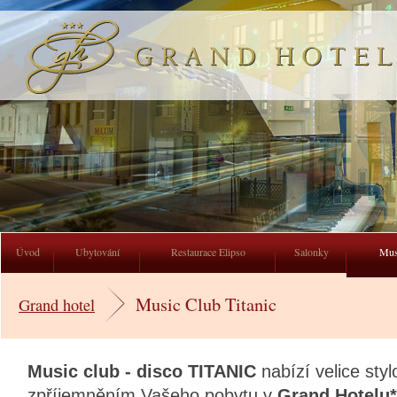
Grand Hotel
Úvod
Ubytování
Restaurace Elipso
Salonky
Mus
Music Club Titanic
Grand hotel
Music club - disco TITANIC
nabízí velice styl
zpříjemněním Vašeho pobytu v
Grand Hotelu*