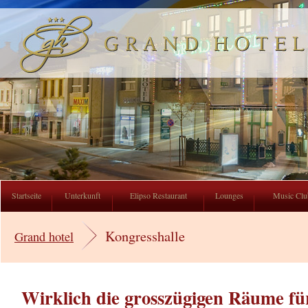
Grand Hotel
Startseite
Unterkunft
Elipso Restaurant
Lounges
Music Club
Kongresshalle
Grand hotel
Wirklich die grosszügigen Räume fü